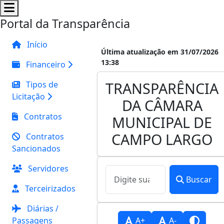
Portal da Transparência
Início
Última atualização em 31/07/2026
13:38
Financeiro
TRANSPARÊNCIA
Tipos de
Licitação
DA CÂMARA
Contratos
MUNICIPAL DE
CAMPO LARGO
Contratos
Sancionados
Servidores
Buscar
Terceirizados
Diárias /
Passagens
A+
A-